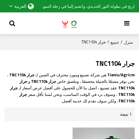
العربية
اربح في بطولة الثور الحديدي، وانضم إلينا في رحلة النمو.
منزل
جميع
/
/
جرار TNC1104
جرار TNC1104
Tieniu/Agricm
هي شركة تصنيع ومورد محترف في الصين لـ
جرار TNC1104
،
نحن نوفر مصنعًا بالجملة مخصصًا ، وملصق خاص
جرار TNC1104
و
جرار
TNC1104
عقد تصنيع ، اتصل بنا الآن للحصول على أفضل عرض أسعار لـ
جرار
TNC1104
، وسوف نرد في الوقت المناسب، ونحن لسنا بأقل سعر
جرار
TNC1104
، ولكن سوف نقدم لك خدمة أفضل.
1 نتيجة