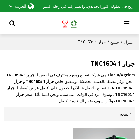
العربية
اربح في بطولة الثور الحديدي، وانضم إلينا في رحلة النمو.
منزل
جميع
/
/
جرار TNC1604 1
جرار TNC1604 1
Tieniu/Agricm
هي شركة تصنيع ومورد محترف في الصين لـ
جرار TNC1604 1
، نحن نوفر مصنعًا بالجملة مخصصًا ، وملصق خاص
جرار TNC1604 1
و
جرار
TNC1604 1
عقد تصنيع ، اتصل بنا الآن للحصول على أفضل عرض أسعار لـ
جرار
TNC1604 1
، وسوف نرد في الوقت المناسب، ونحن لسنا بأقل سعر
جرار
TNC1604 1
، ولكن سوف نقدم لك خدمة أفضل.
1 نتيجة