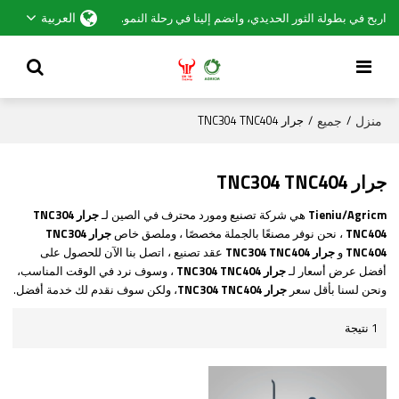
العربية
اربح في بطولة الثور الحديدي، وانضم إلينا في رحلة النمو.
منزل
جميع
/
/
جرار TNC304 TNC404
جرار TNC304 TNC404
Tieniu/Agricm
هي شركة تصنيع ومورد محترف في الصين لـ
جرار TNC304
TNC404
، نحن نوفر مصنعًا بالجملة مخصصًا ، وملصق خاص
جرار TNC304
TNC404
و
جرار TNC304 TNC404
عقد تصنيع ، اتصل بنا الآن للحصول على
أفضل عرض أسعار لـ
جرار TNC304 TNC404
، وسوف نرد في الوقت المناسب،
ونحن لسنا بأقل سعر
جرار TNC304 TNC404
، ولكن سوف نقدم لك خدمة أفضل.
1 نتيجة