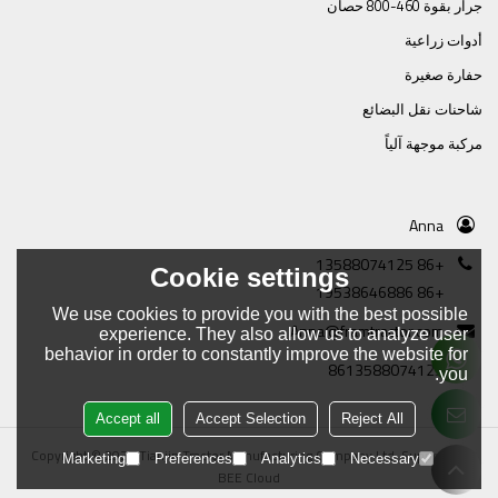
جرار بقوة 460-800 حصان
أدوات زراعية
حفارة صغيرة
شاحنات نقل البضائع
مركبة موجهة آلياً
Anna
+86 13588074125
Cookie settings
+86 19538646886
We use cookies to provide you with the best possible
Anna@framtractor.com
experience. They also allow us to analyze user
behavior in order to constantly improve the website for
8613588074125
you.
Accept all
Accept Selection
Reject All
Copyright © 2026
Tianjin Tractor Manufacturing Company Ltd.
Support By
Marketing
Preferences
Analytics
Necessary
BEE Cloud