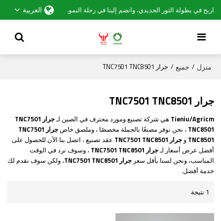
العربية
اربح في بطولة الثور الحديدي، وانضم إلينا في رحلة النمو.
منزل
جميع
/
/
جرار TNC7501 TNC8501
جرار TNC7501 TNC8501
Tieniu/Agricm
هي شركة تصنيع ومورد محترف في الصين لـ
جرار TNC7501
TNC8501
، نحن نوفر مصنعًا بالجملة مخصصًا ، وملصق خاص
جرار TNC7501
TNC8501
و
جرار TNC7501 TNC8501
عقد تصنيع ، اتصل بنا الآن للحصول على
أفضل عرض أسعار لـ
جرار TNC7501 TNC8501
، وسوف نرد في الوقت
المناسب، ونحن لسنا بأقل سعر
جرار TNC7501 TNC8501
، ولكن سوف نقدم لك
خدمة أفضل.
1 نتيجة