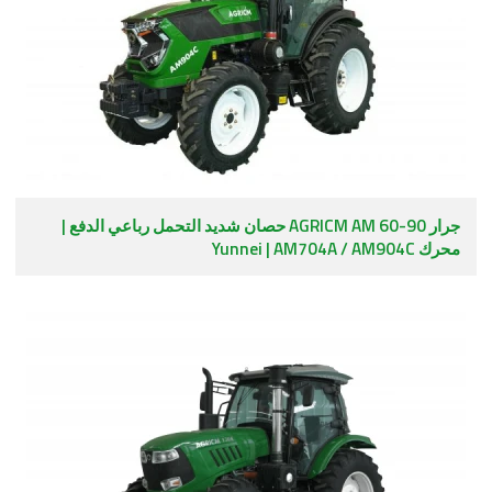
جرار AGRICM AM 60-90 حصان شديد التحمل رباعي الدفع |
محرك Yunnei | AM704A / AM904C