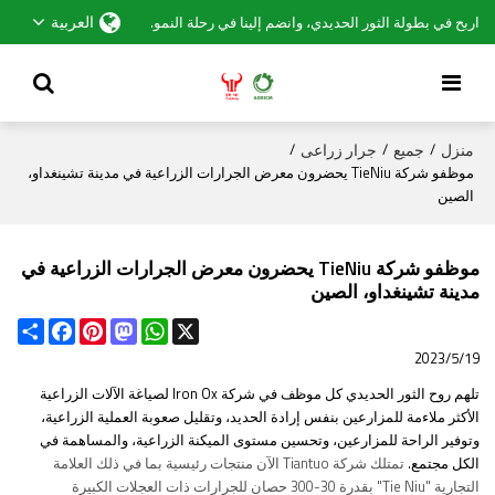
العربية
اربح في بطولة الثور الحديدي، وانضم إلينا في رحلة النمو.
منزل
جميع
جرار زراعى
/
/
/
موظفو شركة TieNiu يحضرون معرض الجرارات الزراعية في مدينة تشينغداو،
الصين
موظفو شركة TieNiu يحضرون معرض الجرارات الزراعية في
مدينة تشينغداو، الصين
Share
Facebook
Pinterest
Mastodon
WhatsApp
X
2023/5/19
تلهم روح الثور الحديدي كل موظف في شركة Iron Ox لصياغة الآلات الزراعية
الأكثر ملاءمة للمزارعين بنفس إرادة الحديد، وتقليل صعوبة العملية الزراعية،
وتوفير الراحة للمزارعين، وتحسين مستوى الميكنة الزراعية، والمساهمة في
الكل مجتمع.
تمتلك شركة Tiantuo الآن منتجات رئيسية بما في ذلك العلامة
التجارية "Tie Niu" بقدرة 30-300 حصان للجرارات ذات العجلات الكبيرة