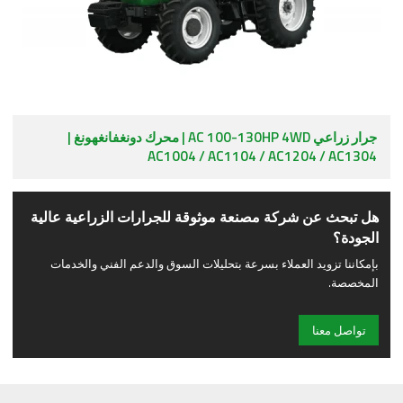
جرار زراعي AC 100-130HP 4WD | محرك دونغفانغهونغ |
AC1004 / AC1104 / AC1204 / AC1304
هل تبحث عن شركة مصنعة موثوقة للجرارات الزراعية عالية
الجودة؟
بإمكاننا تزويد العملاء بسرعة بتحليلات السوق والدعم الفني والخدمات
المخصصة.
تواصل معنا