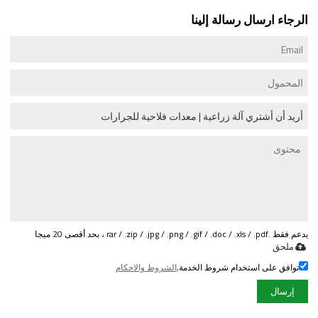
الرجاء ارسال رسالة إلينا
يدعم فقط .rar / .zip / .jpg / .png / .gif / .doc / .xls / .pdf ، بحد أقصى 20 ميجا
ملحق
توافق على استخدام شروط الخدمة,
الشروط والاحكام
إرسال