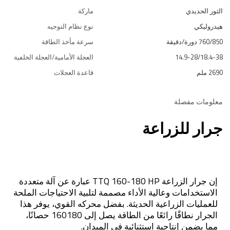
الثور الحديدي
ماركة
هيدروليكي
نوع نظام التوجيه
760/850 دورة/دقيقة
سرعة مأخذ الطاقة
14.9-28/18.4-38
العجلة الأمامية/العجلة الخلفية
2690 ملم
قاعدة العجلات
معلومات مفصلة
جرار للزراعة
إن جرار الزراعة TTQ 160-180 HP عبارة عن آلة متعددة
الاستخدامات وعالية الأداء مصممة لتلبية الاحتياجات الملحة
للعمليات الزراعية الحديثة. بفضل محركه القوي، يوفر هذا
الجرار نطاقًا رائعًا من الطاقة يصل إلى 160180 حصانًا،
مما يضمن إنتاجية استثنائية في الميدان.