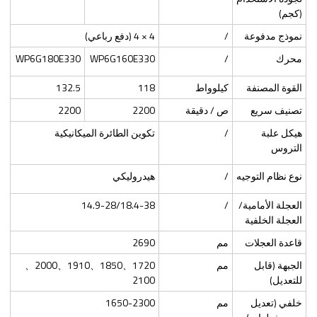
(كجم)
نموذج مدفوعة
/
4 × 4 (دفع رباعي)
محرك
/
WP6G160E330
WP6G180E330
القوة المصنفة
كيلوواط
118
132.5
تصنيف سريع
ص / دقيقة
2200
2200
هيكل علبة
/
تكوين الطائرة الميكانيكية
التروس
نوع نظام التوجيه
/
هيدروليكي
العجلة الأمامية/
/
14.9-28/18.4-38
العجلة الخلفية
قاعدة العجلات
مم
2690
الجبهة (قابل
مم
1720、1850、1910、2000、
للتعديل)
2100
خلفي (تعديل
مم
1650-2300