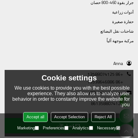
جرار بقوة 460-800 حصان
أدوات زراعية
حفارة صغيرة
شاحنات نقل البضائع
مركبة موجهة آلياً
Anna
+86 13588074125
Cookie settings
+86 19538646886
We use cookies to provide you with the best possible
Anna@framtractor.com
experience. They also allow us to analyze user
behavior in order to constantly improve the website for
8613588074125
you.
Accept all
Accept Selection
Reject All
اتصل الآن
Copyright © 2026
Tianjin Tractor Manufacturing Company Ltd.
Support By
Marketing
Preferences
Analytics
Necessary
BEE Cloud