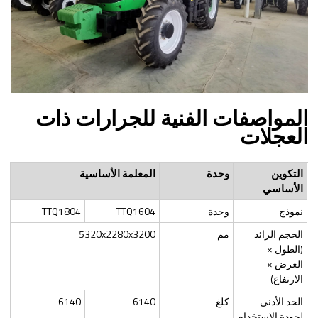
المواصفات الفنية للجرارات ذات
العجلات
التكوين
وحدة
المعلمة الأساسية
الأساسي
نموذج
وحدة
TTQ1604
TTQ1804
الحجم الزائد
مم
5320x2280x3200
(الطول ×
العرض ×
الارتفاع)
الحد الأدنى
كلغ
6140
6140
لجودة الاستخدام