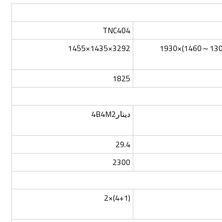
TNC404
3292×1435×1455
1825
دينار4B4M2
29.4
2300
(4+1)×2