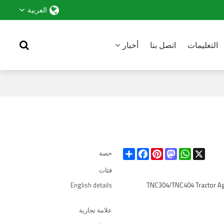
العربية
التعليمات
اتصل بنا
أخبار
Share
Facebook
Pinterest
Mastodon
WhatsApp
X
حصة
فئات
English details
TNC304/TNC404 Tractor Agr
علامة تجارية