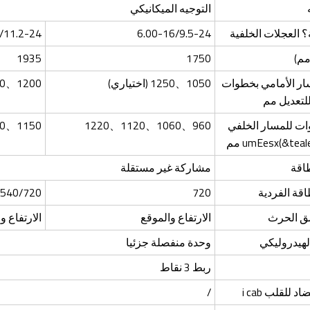
التوجيه الميكانيكي
؟ العجلات الخلفية
6.00-16/9.5-24
/11.2-24
مم)
1750
1935
ار الأمامي بخطوات
1050、1250 (اختياري)
1200、1300 (اختياري)
ات للمسار الخلفي
960、1060、1120、1220
1150、1250、1350、1450
umEesx(&te) مم
طاقة
مشاركة غير مستقلة
قة الفردية
720
540/720 أو 540/1000
ق الحرث
الارتفاع والموقع
الارتفاع و
لهيدروليكي
وحدة منفصلة جزئيا
ربط 3 نقاط
 للقلب i cab
/