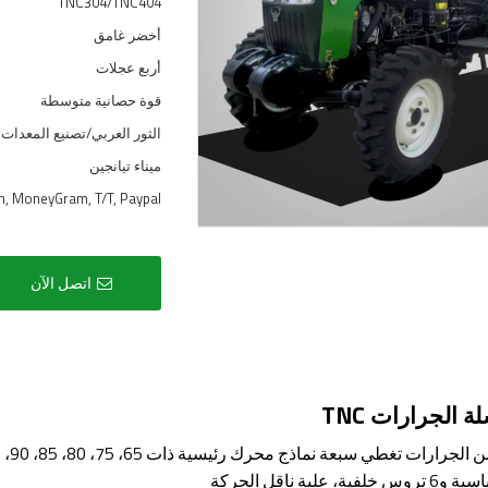
TNC304/TNC404
أخضر غامق
أربع عجلات
قوة حصانية متوسطة
الثور العربي/تصنيع المعدات 
ميناء تيانجين
on, MoneyGram, T/T, Paypal
اتصل الآن
الجرارات TNC
لبة ناقل الحركة