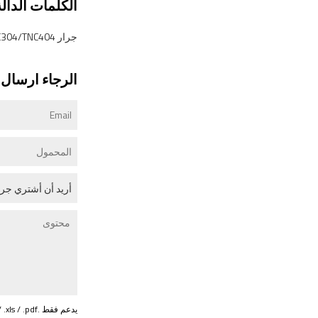
الكلمات الدالة
جرار TNC304/TNC404
الرجاء ارسال ر
يدعم فقط .rar / .zip / .jpg / .png / .gif / .doc / .xls / .pdf ، بحد أقصى 20 ميجا