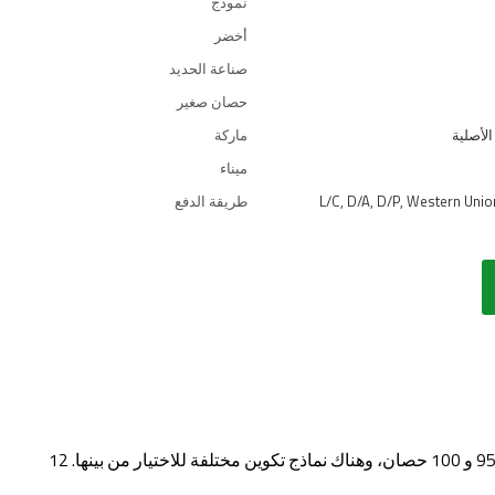
نموذج
أخضر
صناعة الحديد
حصان صغير
الأصلية
ماركة
ميناء
L/C, D/A, D/P, Western Uni
طريقة الدفع
· هذه السلسلة من الجرارات تغطي سبعة نماذج محرك رئيسية ذات 65، 75، 80، 85، 90، 95 و 100 حصان، وهناك نماذج تكوين مختلفة للاختيار من بينها. 12