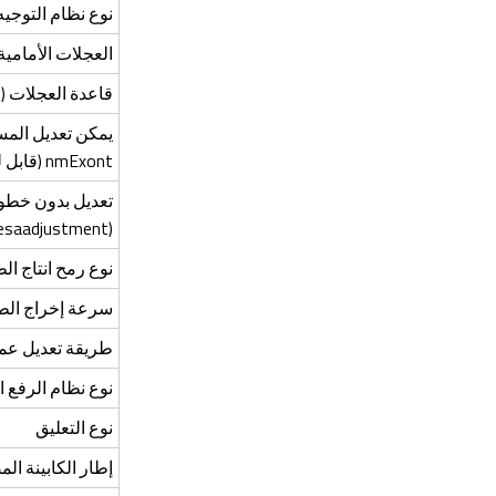
نوع نظام التوجيه
العجلات الأمامية
قاعدة العجلات (
يمكن تعديل المس
nmExont (قابل للتعديل مم
تعديل بدون خطو
alesaadjustment
نوع رمح انتاج ال
سرعة إخراج الطا
طريقة تعديل عم
نوع نظام الرفع ا
نوع التعليق
إطار الكابينة المضاد