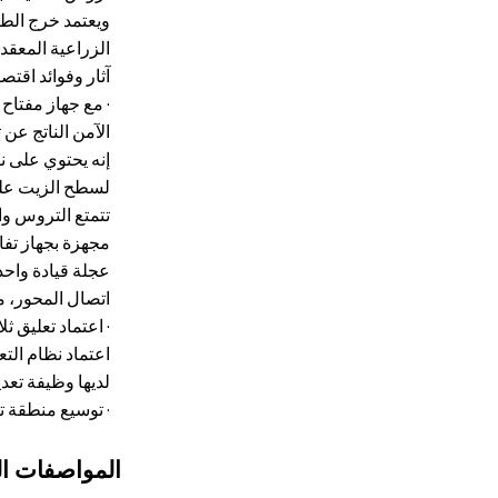
ويعتمد خرج الط
الزراعية المعقدة
آثار وفوائد اقتصا
· مع جهاز مفتاح
الآمن الناتج عن 
إنه يحتوي على 
لسطح الزيت على
تتمتع التروس وا
مجهزة بجهاز تفا
عجلة قيادة واحد
اتصال المحور، م
· اعتماد تعليق ث
اعتماد نظام التع
لديها وظيفة تعدي
· توسيع منطقة تب
المواصفات ال