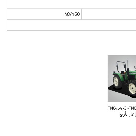
48/160
TNC454-3~TNC60-
راعي بأربع