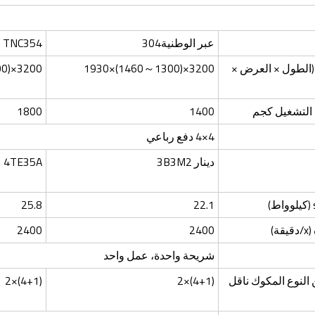
عبر الوطنية304
TNC354
 (الطول × العرض ×
3200×(1300～1460)×1930
3200×(1300～1460)×1930
 التشغيل كجم
1400
1800
4×4 دفع رباعي
دينار 3B3M2
4TE35A
25.8
22.1
)
2400
2400
شريحة واحدة، عمل واحد
النوع المكوك ناقل
(4+1)×2
(4+1)×2