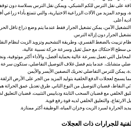
اقة على نقل الترس للكم الشبكي، ويمكن نقل الترس بسلاسة دون توقف، 
، ويوجد المزيد من الآلات الزراعية الاختيارية، والتي تتمتع بأداء زراعي أ
دية أعلى.
 التشغيل الآمن، يمكن تشغيل الجرار فقط عندما يتم وضع ذراع ناقل الحرك
تشغيل الجرار دون إزالة الترس.
نظام تزييت بالضغط القسري، وطريقة التشحيم وتزويد الزيت لنظام الن
 سطح الاحتكاك مع حمل ثقيل وسرعة حركة نسبية عالية،
لمحامل التي تعمل بسرعة عالية بحماية أفضل، والأداء أكثر موثوقية، ونظا
ضلي متشابك، عندما يتم فصل غلاف التوصيل التفاضلي، ستكون سرعة الع
ة، يمكن للترس التفاضلي تحريك النصفين الأيسر والأيمن
ما يسمح لعجلات الدفع الخلفية بتوليد المزيد من الجر على الأرض الزلق
لاثي النقاط، قضبان التوصيل من النوع الثاني. طرق تعديل عمق الحراثة ه
ليق الخلفي مع قضبان السحب الثابتة ودبابيس التثبيت. قضبان التعليق لدي
ل الارتفاع، والتعليق الخلفي لديه قوة رفع قوية.
ديد الحرارة لمبرد الزيت وخزان المياه، الوظيفة أكثر ممتازة.
فنية للجرارات ذات العجلات