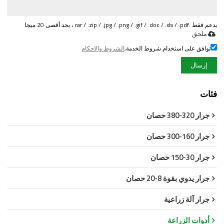
يدعم فقط .rar / .zip / .jpg / .png / .gif / .doc / .xls / .pdf ، بحد أقصى 20 ميجا
ملحق
توافق على استخدام شروط الخدمة,
الشروط والاحكام
إرسال
فئات
جرار 320-380 حصان
جرار 160-300 حصان
جرار 30-150 حصان
جرار يدوي بقوة 8-20 حصان
جرار آلة زراعية
أدوات الزراعة