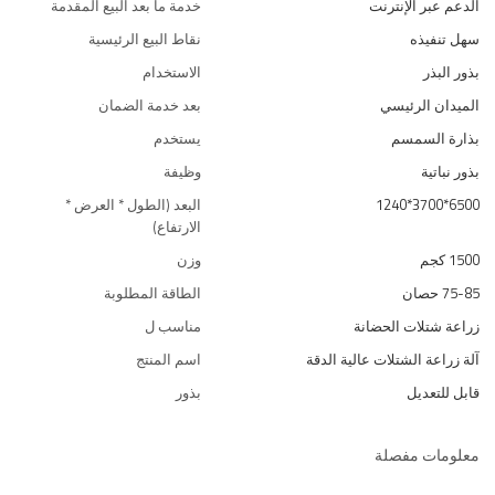
الدعم عبر الإنترنت
خدمة ما بعد البيع المقدمة
سهل تنفيذه
نقاط البيع الرئيسية
بذور البذر
الاستخدام
الميدان الرئيسي
بعد خدمة الضمان
بذارة السمسم
يستخدم
بذور نباتية
وظيفة
6500*3700*1240
البعد (الطول * العرض *
الارتفاع)
1500 كجم
وزن
75-85 حصان
الطاقة المطلوبة
زراعة شتلات الحضانة
مناسب ل
آلة زراعة الشتلات عالية الدقة
اسم المنتج
قابل للتعديل
بذور
معلومات مفصلة