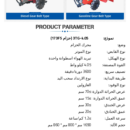
نموذج:
3TG-4.05 (حزام 173FS)
وضع:
محرك الحزام
نوع القابض:
نوع الموتر
نوع الهيكل:
تبريد الهواء اسطوانة واحدة
القوة المصنفة:
4.05 كيلو واط
تصنيف سريع:
3600 دورة/دقيقة
طريقة البداية:
نوع الارتداد سحب اليد
نوع الوقود:
الغازولين
عرض الحراثة الدوارة:
≥70 سم
عمق الحراثة الدوارة:
≥15 سم
عرض الخندق:
≥30 سم
عمق الخنادق:
≥20 سم
سرعة العمل:
≥1.2 كم/ساعة
حجم الآلة:
1690 مم * 800 مم * 860 مم