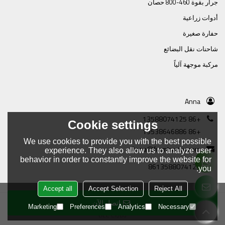
جرار بقوة 460-800 حصان
أدوات زراعية
حفارة صغيرة
شاحنات نقل البضائع
مركبة موجهة آلياً
Anna
+86 13588074125
Cookie settings
+86 19538646886
We use cookies to provide you with the best possible
Anna@framtractor.com
experience. They also allow us to analyze user
behavior in order to constantly improve the website for
8613588074125
you.
Accept all
Accept Selection
Reject All
اتصل الآن
Copyright © 2026
Tianjin Tractor Manufacturing Company Ltd.
Support By
Marketing
Preferences
Analytics
Necessary
BEE Cloud