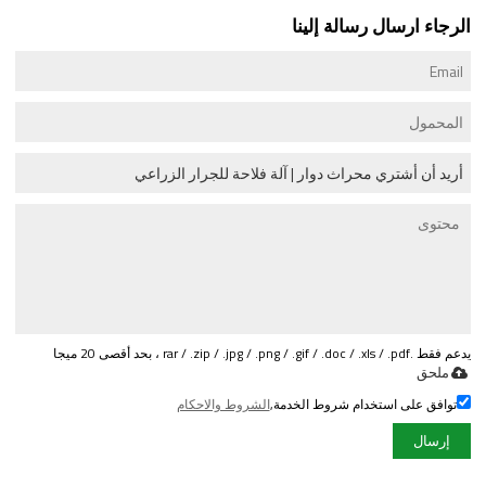
الرجاء ارسال رسالة إلينا
يدعم فقط .rar / .zip / .jpg / .png / .gif / .doc / .xls / .pdf ، بحد أقصى 20 ميجا
ملحق
توافق على استخدام شروط الخدمة,
الشروط والاحكام
إرسال