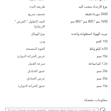
نوع الارتداد سحب اليد
طريقة البدء
3600 دورة/دقيقة
تصنيف سريع
1690 مم * 800 مم * 860 مم
البعد (الطول * العرض *
الارتفاع)
تبريد الهواء اسطوانة واحدة
نوع الهيكل
150 كجم
وزن
4.05 كيلو واط
القوة المصنفة
≥70 سم
عرض الحراثة الدوارة
≥1.2 كم/ساعة
سرعة العمل
≥20 سم
عمق الخنادق
≥30 سم
عرض الخنادق
≥15 سم
عمق الحراثة الدوارة
معلومات مفصلة