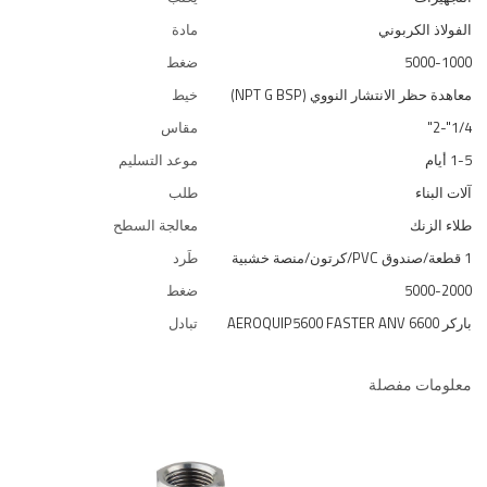
الفولاذ الكربوني
مادة
5000-1000
ضغط
معاهدة حظر الانتشار النووي (NPT G BSP)
خيط
1/4"-2"
مقاس
1-5 أيام
موعد التسليم
آلات البناء
طلب
طلاء الزنك
معالجة السطح
1 قطعة/صندوق PVC/كرتون/منصة خشبية
طَرد
5000-2000
ضغط
باركر 6600 AEROQUIP5600 FASTER ANV
تبادل
معلومات مفصلة