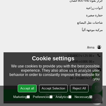
جرار بقوة 460-800 حصان
أدوات زراعية
حفارة صغيرة
شاحنات نقل البضائع
مركبة موجهة آلياً
Anna
+86 13588074125
Cookie settings
+86 19538646886
We use cookies to provide you with the best possible
Anna@framtractor.com
experience. They also allow us to analyze user
behavior in order to constantly improve the website for
8613588074125
you.
Accept all
Accept Selection
Reject All
اتصل الآن
Copyright © 2026
Tianjin Tractor Manufacturing Company Ltd.
Support By
Marketing
Preferences
Analytics
Necessary
BEE Cloud