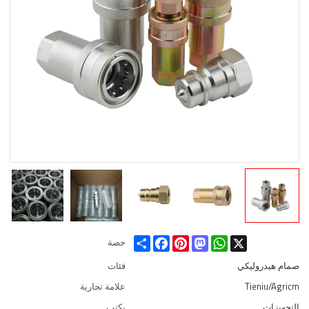
Share
Facebook
Pinterest
Mastodon
WhatsApp
X
حصة
صمام هيدروليكي
فئات
Tieniu/Agricm
علامة تجارية
التجهيزات
يكتب