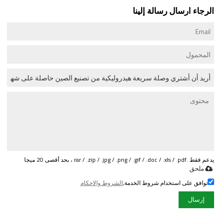
الرجاء ارسال رسالة إلينا
يدعم فقط .rar / .zip / .jpg / .png / .gif / .doc / .xls / .pdf ، بحد أقصى 20 ميجا
ملحق
توافق على استخدام شروط الخدمة,
الشروط والاحكام
إرسال