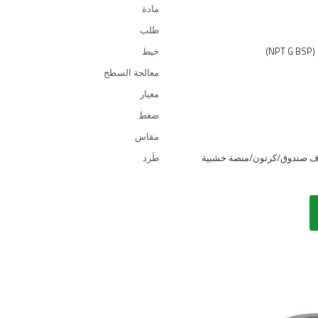
مادة
طلب
)
خيط
معالجة السطح
معيار
ضغط
مقاس
طَرد