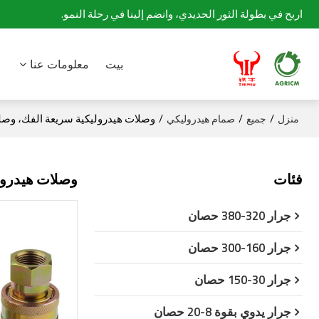
اربح في بطولة الثور الحديدي، وانضم إلينا في رحلة النمو.
بيت
معلومات عنا
/
/
/
وصلات هيدروليكية سريعة الفك، وصلة 7241 a Interchange parker
منزل
جميع
صمام هيدروليكي
فئات
وصلات هيدروليكية سريعة
جرار 320-380 حصان
جرار 160-300 حصان
جرار 30-150 حصان
جرار يدوي بقوة 8-20 حصان