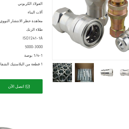
الفولاذ الكربوني
آلات البناء
معاهدة حظر الانتشار النووي (NPT G BSP
طلاء الزنك
ISO7241-1A
5000-3000
1/4-1 بوصة
1 قطعة من البلاستيك الشفاف صندوق/كرتون/منصة خشبية
اتصل الآن