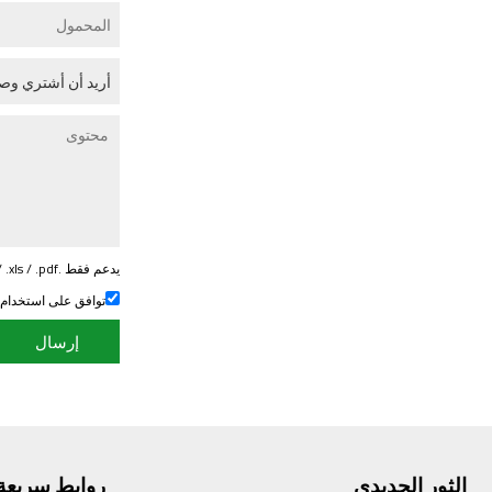
يدعم فقط .rar / .zip / .jpg / .png / .gif / .doc / .xls / .pdf ، بحد أقصى 20 ميجا
توافق على استخدام
إرسال
الثور الحديدي
روابط سريعة