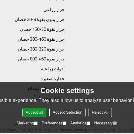
جرار زراعي
جرار يدوي بقوة 8-20 حصان
جرار بقوة 30-150 حصان
جرار بقوة 160-300 حصان
جرار بقوة 320-380 حصان
جرار بقوة 460-800 حصان
أدوات زراعية
حفارة صغيرة
شاحنات نقل البضائع
Cookie settings
مركبة موجهة آلياً
sible experience. They also allow us to analyze user behavior in
Accept all
Accept Selection
Reject All
حولنا
أخبار
اتصل بنا
الأسئلة الشائعة
الخصوصية
الشروط والاحكام
Marketing
Preferences
Analytics
Necessary
BEE Cloud
Copyright © 2026
Tianjin Tractor Manufacturing Company Ltd.
Support 