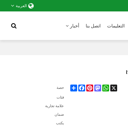
العربية
التعليمات
اتصل بنا
أخبار
Share
Facebook
Pinterest
Mastodon
WhatsApp
X
حصة
فئات
علامة تجارية
ضمان
يكتب