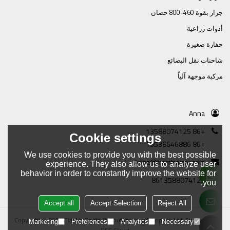
جرار بقوة 460-800 حصان
أدوات زراعية
حفارة صغيرة
شاحنات نقل البضائع
مركبة موجهة آلياً
Anna
+86 13588074125
Cookie settings
+86 19538646886
We use cookies to provide you with the best possible
Anna@framtractor.com
experience. They also allow us to analyze user
behavior in order to constantly improve the website for
8613588074125
you.
Accept all
Accept Selection
Reject All
Copyright © 2026
Tianjin Tractor Manufacturing Company Ltd.
Support By
Marketing
Preferences
Analytics
Necessary