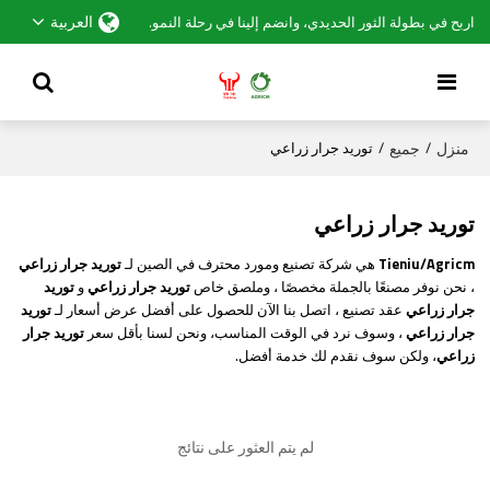
العربية
اربح في بطولة الثور الحديدي، وانضم إلينا في رحلة النمو.
منزل
جميع
/
/
توريد جرار زراعي
توريد جرار زراعي
Tieniu/Agricm
هي شركة تصنيع ومورد محترف في الصين لـ
توريد جرار زراعي
، نحن نوفر مصنعًا بالجملة مخصصًا ، وملصق خاص
توريد جرار زراعي
و
توريد
جرار زراعي
عقد تصنيع ، اتصل بنا الآن للحصول على أفضل عرض أسعار لـ
توريد
جرار زراعي
، وسوف نرد في الوقت المناسب، ونحن لسنا بأقل سعر
توريد جرار
زراعي
، ولكن سوف نقدم لك خدمة أفضل.
لم يتم العثور على نتائج