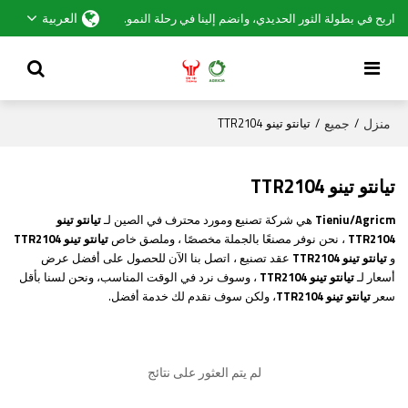
العربية
اربح في بطولة الثور الحديدي، وانضم إلينا في رحلة النمو.
منزل
جميع
/
/
تيانتو تينو TTR2104
تيانتو تينو TTR2104
Tieniu/Agricm
هي شركة تصنيع ومورد محترف في الصين لـ
تيانتو تينو
TTR2104
، نحن نوفر مصنعًا بالجملة مخصصًا ، وملصق خاص
تيانتو تينو TTR2104
و
تيانتو تينو TTR2104
عقد تصنيع ، اتصل بنا الآن للحصول على أفضل عرض
أسعار لـ
تيانتو تينو TTR2104
، وسوف نرد في الوقت المناسب، ونحن لسنا بأقل
سعر
تيانتو تينو TTR2104
، ولكن سوف نقدم لك خدمة أفضل.
لم يتم العثور على نتائج