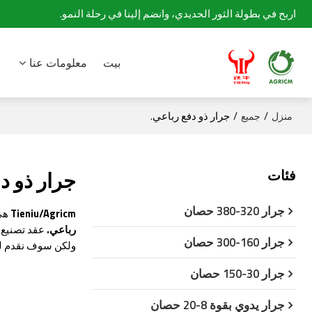
اربح في بطولة الثور الحديدي، وانضم إلينا في رحلة النمو.
بيت
معلومات عنا
/
/
جرار ذو دفع رباعي.
منزل
جميع
فئات
جرار ذو د
جرار 320-380 حصان
Tieniu/Agricm
هي 
رباعي.
عقد تصنيع 
جرار 160-300 حصان
ولكن سوف نقدم ل
جرار 30-150 حصان
جرار يدوي بقوة 8-20 حصان