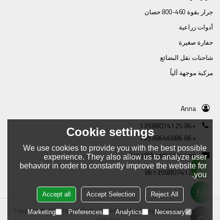
جرار بقوة 460-800 حصان
أدوات زراعية
حفارة صغيرة
شاحنات نقل البضائع
مركبة موجهة آلياً
Anna
+86 13588074125
Cookie settings
+86 19538646886
We use cookies to provide you with the best possible
Anna@framtractor.com
experience. They also allow us to analyze user
behavior in order to constantly improve the website for
8613588074125
you.
Accept all
Accept Selection
Reject All
Copyright © 2026
Tianjin Tractor Manufacturing Company Ltd.
Support By
Marketing
Preferences
Analytics
Necessary