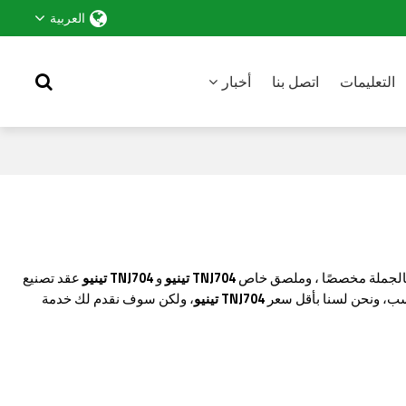
العربية
التعليمات
اتصل بنا
أخبار
 بالجملة مخصصًا ، وملصق خاص
TNJ704 تينيو
و
TNJ704 تينيو
عقد تصنيع
ب، ونحن لسنا بأقل سعر
TNJ704 تينيو
، ولكن سوف نقدم لك خدمة