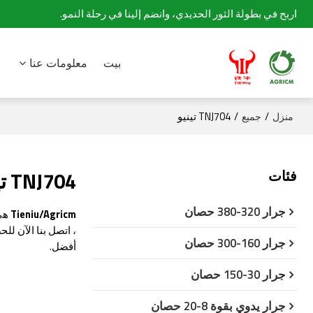
اربح في بطولة الثور الحديدي، وانضم إلينا في رحلة النمو.
بيت
معلومات عنا
/
/
TNJ704 تينيو
منزل
جميع
فئات
TNJ704 تينيو
جرار 320-380 حصان
Tieniu/Agricm
هي 
، اتصل بنا الآن ل
جرار 160-300 حصان
أفضل.
جرار 30-150 حصان
جرار يدوي بقوة 8-20 حصان