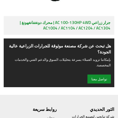
جرار زراعي AC 100-130HP 4WD | محرك دونغفانغهونغ |
AC1004 / AC1104 / AC1204 / AC1304
هل تبحث عن شركة مصنعة موثوقة للجرارات الزراعية عالية
الجودة؟
بإمكاننا تزويد العملاء بسرعة بتحليلات السوق والدعم الفني والخدمات
المخصصة.
تواصل معنا
الثور الحديدي
روابط سريعة
شركة تيانجين لتصنيع الجرارات
منتجات