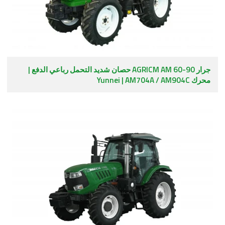
جرار AGRICM AM 60-90 حصان شديد التحمل رباعي الدفع |
محرك Yunnei | AM704A / AM904C