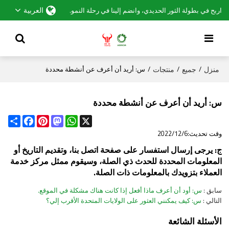
العربية
اربح في بطولة الثور الحديدي، وانضم إلينا في رحلة النمو.
منزل
جميع
منتجات
/
/
/
س: أريد أن أعرف عن أنشطة محددة
س: أريد أن أعرف عن أنشطة محددة
Share
Facebook
Pinterest
Mastodon
WhatsApp
X
وقت تحديث:
2022/12/6
ج: يرجى إرسال استفسار على صفحة اتصل بنا، وتقديم التاريخ أو
المعلومات المحددة للحدث ذي الصلة، وسيقوم ممثل مركز خدمة
العملاء بتزويدك بالمعلومات ذات الصلة.
سابق
س: أود أن أعرف ماذا أفعل إذا كانت هناك مشكلة في الموقع.
التالي
س: كيف يمكنني العثور على الولايات المتحدة الأقرب إلي؟
الأسئلة الشائعة