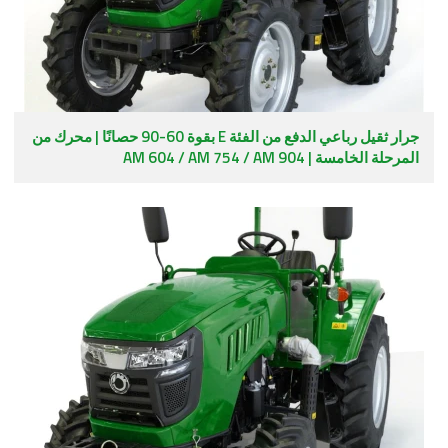
جرار ثقيل رباعي الدفع من الفئة E بقوة 60-90 حصانًا | محرك من
المرحلة الخامسة | AM 604 / AM 754 / AM 904