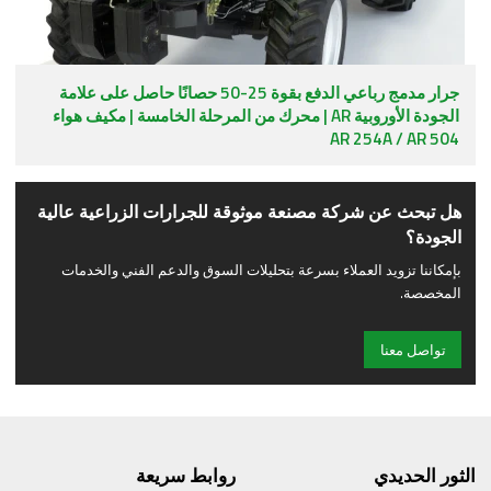
جرار مدمج رباعي الدفع بقوة 25-50 حصانًا حاصل على علامة
الجودة الأوروبية AR | محرك من المرحلة الخامسة | مكيف هواء
AR 254A / AR 504
هل تبحث عن شركة مصنعة موثوقة للجرارات الزراعية عالية
الجودة؟
بإمكاننا تزويد العملاء بسرعة بتحليلات السوق والدعم الفني والخدمات
المخصصة.
تواصل معنا
الثور الحديدي
روابط سريعة