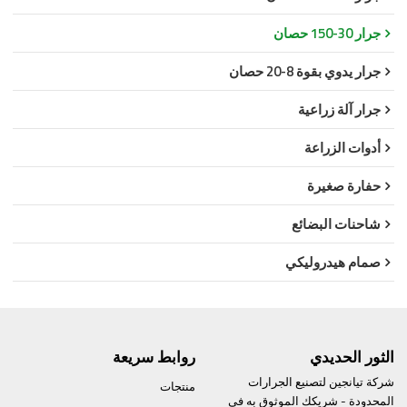
جرار 30-150 حصان
جرار يدوي بقوة 8-20 حصان
جرار آلة زراعية
أدوات الزراعة
حفارة صغيرة
شاحنات البضائع
صمام هيدروليكي
الثور الحديدي
روابط سريعة
شركة تيانجين لتصنيع الجرارات
منتجات
المحدودة - شريكك الموثوق به في