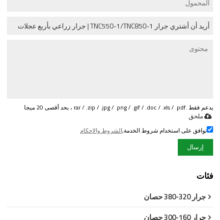
يدعم فقط .rar / .zip / .jpg / .png / .gif / .doc / .xls / .pdf ، بحد أقصى 20 ميجا
ملحق
توافق على استخدام شروط الخدمة,
الشروط والاحكام
إرسال
فئات
جرار 320-380 حصان
جرار 160-300 حصان