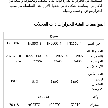
السلسلة من الجرارات بقدرة قوية على التكيف، ومجموعة واسعة من
الأغراض، ومناسبة بشكل خاص لحقول الأرز. · هذه السلسلة من مظهر
الجرار موجزة وجميلة وسهلة
المواصفات الفنية للجرارات ذات العجلات
نموذج
جزء اسم
TNC550-1
TNC600-1
TNC550-2
TNC600-2
الحجم الزائد
(الطول ×
3986×1655
3986×1655
3986×1655
3986×1655×
العرض ×
×2480
×2240
×2290
2240
الارتفاع) مم
الحد الأدنى
لوزن
1970
1970
2150
2150
التشغيل
كجمMin
يكتب
4X22WD
محرك
4G33TC
4G33TC
4G33TC
4G33TC