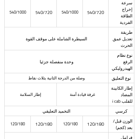
سرعة
إخراج
540/1000
540/720
540/1000
540/720
الطاقة
الفردية
طريقة
تعديل عمق
السيطرة الشاملة على موقف القوة
الحرث
نوع نظام
الرفع
وحدة منفصلة جزئيا
الهيدروليكي
نوع التعليق
وصلة من الدرجة الثانية بثلاث نقاط
إطار الكابينة
المضاد
غرفة قيادة آمنة
إطار السلامة
للقلب i cab
كرسي
التخميد التعليقي
الوزن قبل/
120/180
120/180
120/180
120/180
بعد (كجم)
فرامل