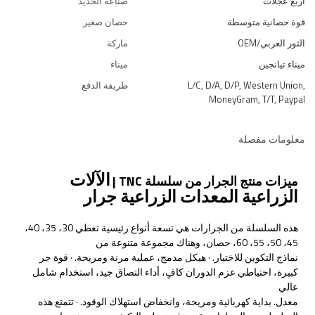
أربع عجلات
صناعة الحديد
قوة حصانية متوسطة
حصان صغير
الثور العربي/OEM
ماركة
ميناء تيانجين
ميناء
L/C, D/A, D/P, Western Union,
طريقة الدفع
MoneyGram, T/T, Paypal
معلومات مفصلة
الآلات
ميزات منتج الجرار من سلسلة TNC |
الزراعية المعدات الزراعية جرار
هذه السلسلة من الجرارات هي تسعة أنواع رئيسية تغطي 30، 35، 40،
45، 50، 55، 60، حصان، وهناك مجموعة متنوعة من
نماذج التكوين للاختيار. · هيكل مدمج، عملية مرنة ومريحة. · قوة جر
كبيرة، احتياطي عزم الدوران كافٍ، أداء التصاق جيد، استخدام شامل
عالي
معدل. بداية كهربائية ومريحة، وانخفاض استهلاك الوقود. · تتمتع هذه