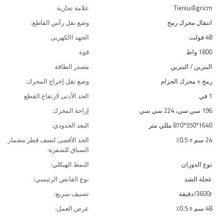
Tieniu/Agricm
علامة تجارية
انتقال محرك رمح
وضع نقل رأس القاطع:
48 فولت
الجهد االكهربى
1800 واط
قوة
البنزين / البنزين
مصدر الطاقة
رمح + محرك الحزام
وضع نقل إخراج المحرك:
1 في
الحد الأدنى لارتفاع القطع
196 سي سي، 224 سي سي
إزاحة المحرك
1640*550*870 مللي متر
البعد الحدودي:
24 سم ± 0.5٪
الحد الأقصى لنصف قطر مضمار
السباق للشفرة:
نوع الدوران
النمط الهيكلي:
عجلة الشد
نوع القابض الرئيسي:
3600r/دقيقة
تصنيف سريع:
48 سم ± 0.5٪
عرض العمل: