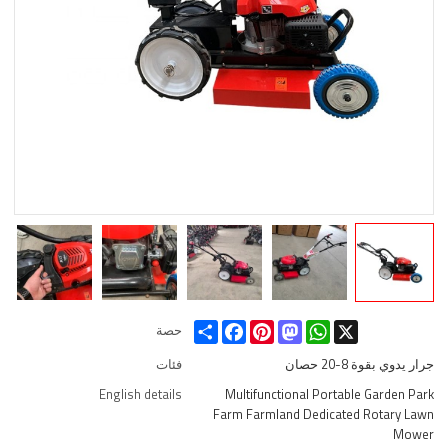
Share
Facebook
Pinterest
Mastodon
WhatsApp
X
حصة
جرار يدوي بقوة 8-20 حصان
فئات
English details
Multifunctional Portable Garden Park
Farm Farmland Dedicated Rotary Lawn
Mower