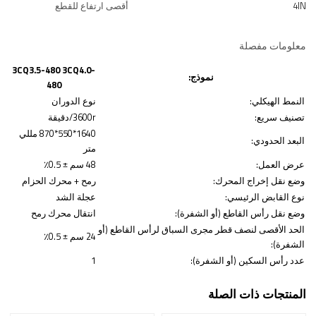
4IN
أقصى ارتفاع للقطع
معلومات مفصلة
3CQ3.5-480 3CQ4.0-
نموذج:
480
النمط الهيكلي:
نوع الدوران
تصنيف سريع:
3600r/دقيقة
1640*550*870 مللي
البعد الحدودي:
متر
عرض العمل:
48 سم ± 0.5٪
وضع نقل إخراج المحرك:
رمح + محرك الحزام
نوع القابض الرئيسي:
عجلة الشد
وضع نقل رأس القاطع (أو الشفرة):
انتقال محرك رمح
الحد الأقصى لنصف قطر مجرى السباق لرأس القاطع (أو
24 سم ± 0.5٪
الشفرة):
عدد رأس السكين (أو الشفرة):
1
المنتجات ذات الصلة