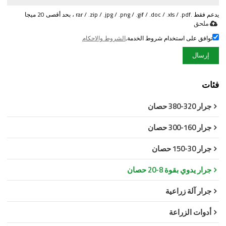
يدعم فقط .rar / .zip / .jpg / .png / .gif / .doc / .xls / .pdf ، بحد أقصى 20 ميجا
ملحق
توافق على استخدام شروط الخدمة,
الشروط والاحكام
إرسال
فئات
جرار 320-380 حصان
جرار 160-300 حصان
جرار 30-150 حصان
جرار يدوي بقوة 8-20 حصان
جرار آلة زراعية
أدوات الزراعة