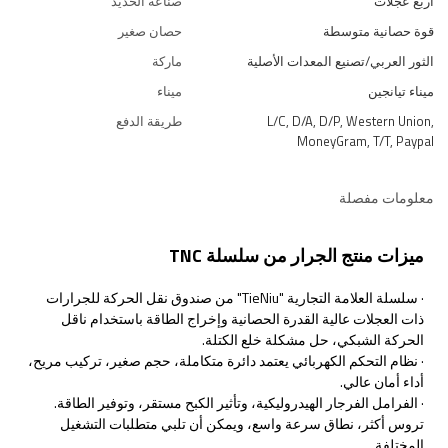
أربع عجلات
صناعة الحديد
قوة حصانية متوسطة
حصان صغير
الثور العربي/تصنيع المعدات الأصلية
ماركة
ميناء تيانجين
ميناء
L/C, D/A, D/P, Western Union,
طريقة الدفع
MoneyGram, T/T, Paypal
معلومات مفصلة
ميزات منتج الجرار من سلسلة TNC
· سلسلة العلامة التجارية "TieNiu" من صندوق نقل الحركة للجرارات
ذات العجلات عالية القدرة الحصانية وإخراج الطاقة باستخدام ناقل
الحركة الشبكي، حل مشكلة خلع الكتلة.
· نظام التحكم الكهربائي يعتمد دائرة متكاملة، حجم صغير، تركيب مريح،
أداء أمان عالي.
· الفرامل الفرجار الهيدروليكية، وتأثير الكبح مستقر، وتوفير الطاقة.
تروس أكثر، نطاق سرعة واسع، ويمكن أن تلبي متطلبات التشغيل
المختلفة