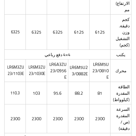
الارتفاع)
مم
كجم
دقيقة.
وزن
6125
6125
6325
6325
6325
التشغيل
(كجم)
يكتب
4×4 دفع رباعي
LR6A3ZU
LR6M5U
LR6M3ZU
LR6M3ZU
LR6M5U2
محرك
23/0810
23/0956
23/1103E
23/1030E
3/0882E
E
E
الطاقة
المقدرة
81
88.2
95.6
103
110.3
(كيلوواط)
السرعة
المقدرة
2300
2300
2300
2300
2300
(ص /
دقيقة)