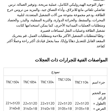
· جهاز التوجيه الهيدروليكي الكامل، عملية مريحة، وتوفير العمالة. ترس
تفاضلي تلقائي مانع للانزلاق، وأداء التصاق جيد، والمزيد من تروس خرج
الطاقة، ودعم مجموعة متنوعة من آلات التشغيل المتعددة، لتلبية
المحراث، والمشط، والحراثة الدوارة، والتربة السفلية، والبذر، والحصاد
ومتطلبات العمليات الميدانية الأخرى، كما يمكن استخدامها كثابت
تشغيل الطاقة وعمليات النقل لمسافات قصيرة.
· وفقًا لمتطلبات التشغيل الأكثر ملاءمة ومتطلبات العمل، قم بتحريك
المقعد القابل للتعديل ذهابًا وإيابًا، مما يجعل قيادتك أكثر راحة وعملًا أكثر
كفاءة.
المواصفات الفنية للجرارات ذات العجلات
نموذج
TNC1204
جزء اسم
TNC1104
TNC1304
TNC1854
TNC1504
مم الحجم
الزائد
(الطول ×
5120×22
5120×22
5120×22
5120×22
5120×221
العرض ×
18×3105
18×3105
18×3140
18×3140
8×3140