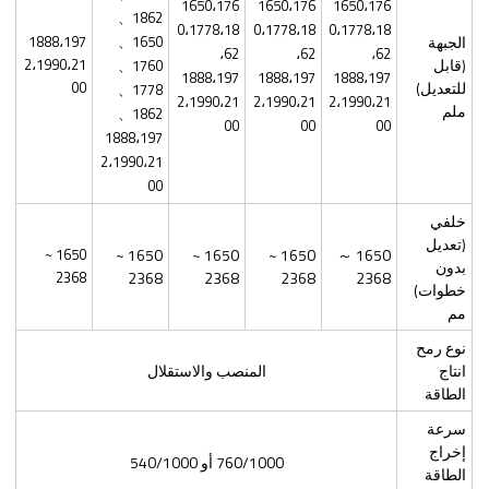
1650،176
1650،176
1650،176
1862、
0،1778،18
0،1778،18
0،1778،18
1650、
الجبهة
1888،197
62،
62،
62،
(قابل
2،1990،21
1760、
1888،197
1888،197
1888،197
للتعديل)
00
1778、
2،1990،21
2،1990،21
2،1990،21
ملم
1862、
00
00
00
1888،197
2،1990،21
00
خلفي
(تعديل
1650 ~
1650 ~
1650 ~
1650 ~
1650 ～
بدون
2368
2368
2368
2368
2368
خطوات)
مم
نوع رمح
انتاج
المنصب والاستقلال
الطاقة
سرعة
إخراج
760/1000 أو 540/1000
الطاقة