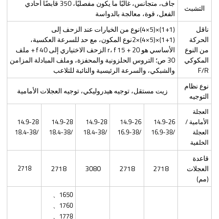
جاف، متجانس، غالبًا ما يكون مفصليًا، 350 قابضًا أحادي
التشبث
الفعل، قوة، معالجة بالدواسة
ناقل
(1+1)×(5×4)نوع من الخيارات عند الزحف إلى
الحركة
(1+1)×(5×4)×2نوع المكون، مع حد للسرعة العكسية،
من النوع
الأساسي هو 20 + 15 r، f الزحف الاختياري إلى 40 f + ملف
المكوكي
30 ص؛ التروس الحلزونية والمحفزة، وملف المبادلة المزامن
F/R
والشبكي، والسرعة الرئيسية والنائبة للتلاعب
نوع نظام
زيت مستقل، توجيه هيدروليكي، توجيه العجلات الأمامية
التوجيه
العجلة
الأمامية /
14.9-26
14.9-26
14.9-28
14.9-28
14.9-28
العجلة
/16.9-38
/16.9-38
/18.4-38
/18.4-38
/18.4-38
الخلفية
قاعدة
العجلات
2718
2718
3080
2718
2718
(مم)
1650、
1760、
1778、