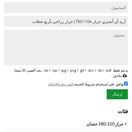
يدعم فقط .rar / .zip / .jpg / .png / .gif / .doc / .xls / .pdf ، بحد أقصى 20 ميجا
ملحق
توافق على استخدام شروط الخدمة,
الشروط والاحكام
إرسال
فئات
جرار 320-380 حصان