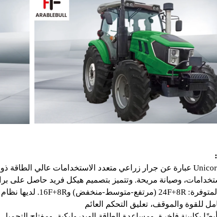
1.Unicorn1104-1504 عبارة عن جرار زراعي متعدد الاستخدامات عالي 
خدامات، وصيانة مريحة. وتتميز بتصميم هيكل فريد حاصل على برا
م توجيه هيدروليكي كامل وقابض مزدوج الحركة.
ر أيضًا بكابينة فاخرة، ومساعدة الطاقة الهيدروليكية، ومفتاح التحم