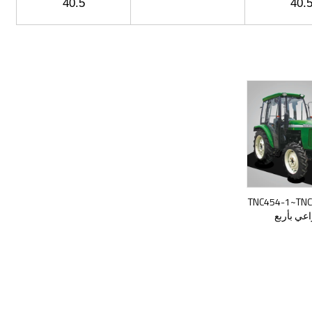
40.5
40.
TNC454-1~TNC60-
راعي بأربع