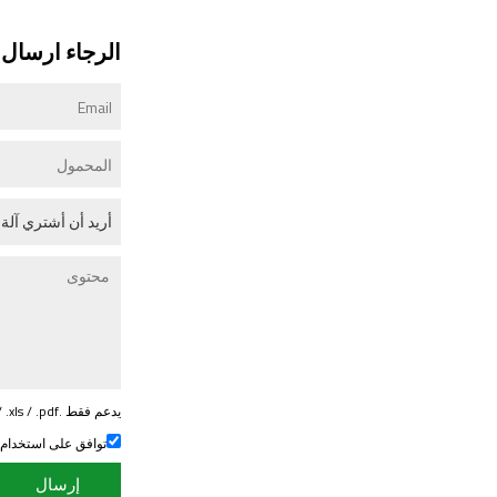
الرجاء ارسال ر
يدعم فقط .rar / .zip / .jpg / .png / .gif / .doc / .xls / .pdf ، بحد أقصى 20 ميجا
توافق على استخدام
إرسال