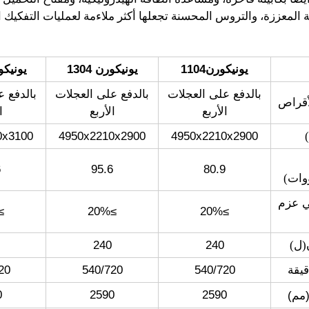
ة المعززة، والتروس المحسنة تجعلها أكثر ملاءمة لعمليات التفكيك ا
يونيكورن1104
يونيكورن 1304
يونيكورنF
بالدفع على العجلات
بالدفع على العجلات
بالدفع ع
أقراص
الأربع
الأربع
ا
0x3100
4950x2210x2900
4950x2210x2900
6
95.6
80.9
وات
)
ي عزم
20%
≥20%
≥20%
(
ل
)
240
240
20
540/720
540/720
0
2590
2590
مم)