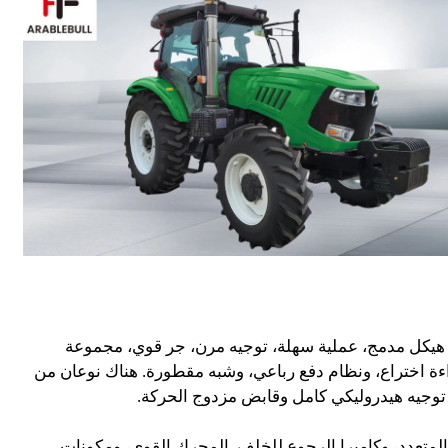
الطاقة ذو هيكل مدمج، عملية سهلة، توجيه مرن، جر قوي، مجموعة
ءة اختراع، ونظام دفع رباعي، وشبه مقطورة. هناك نوعان من
يل المتعدد، وكاميرا الرجوع للخلف. المحرك القوي، ومكونات