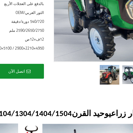
بالدفع على العجلات الأربع
الثور العربي/OEM
540/720 دورة/دقيقة
2590/2650/2750 ملم
12ف+12ص
4950×2210×2900 / 5100×2260×3100
اتصل الآن
 زراعي
وحيد القرن
104/1304/1404/1504