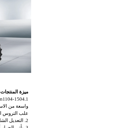
ميزة المنتجات:
واسعة من الاست
علب التروس المتوفرة: 24F+8R (مرتفع-متوسط-منخفض) و16F+8R. لديها نظا
2. التعديل الشامل للقوة والموقف، تعليق التحكم العائم
3. يأتي الجرا