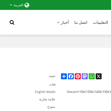
العربية
التعليمات
اتصل بنا
أخبار
Share
Facebook
Pinterest
Mastodon
WhatsApp
X
حصة
فئات
English details
Unicorn1104/1304/1404/1504 bes
علامة تجارية
نموذج