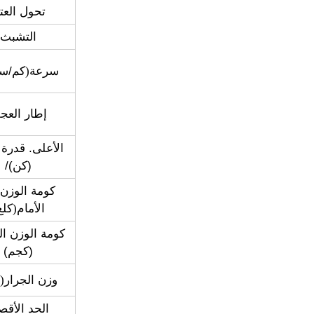
تحول العتا
التشبث
سرعة
(
كم/سا
إطار العجل
الأعلى. قدرة 
(كن)/
كومة الوزن
الأمام
(
كلغ
كومة الوزن ا
(كجم)
وزن الجرار
(
الحد الأق