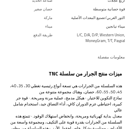
أربع عجلات
صناعة الحديد
قوة حصانية متوسطة
حصان صغير
الثور العربي/تصنيع المعدات الأصلية
ماركة
ميناء تيانجين
ميناء
L/C, D/A, D/P, Western Union,
طريقة الدفع
MoneyGram, T/T, Paypal
معلومات مفصلة
ميزات منتج الجرار من سلسلة TNC
هذه السلسلة من الجرارات هي تسعة أنواع رئيسية تغطي 30، 35، 40،
45، 50، 55، 60، حصان، وهناك مجموعة متنوعة من
نماذج التكوين للاختيار. · هيكل مدمج، عملية مرنة ومريحة. · قوة جر
كبيرة، احتياطي عزم الدوران كافٍ، أداء التصاق جيد، استخدام شامل
عالي
معدل. بداية كهربائية ومريحة، وانخفاض استهلاك الوقود. · تتمتع هذه
السلسلة من الجرارات بقدرة قوية على التكيف، ومجموعة واسعة من
الأغراض، ومناسبة بشكل خاص لحقول الأرز. · هذه السلسلة من مظهر