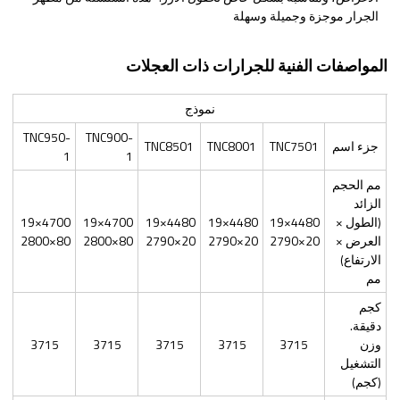
الجرار موجزة وجميلة وسهلة
المواصفات الفنية للجرارات ذات العجلات
نموذج
TNC950-
TNC900-
جزء اسم
TNC7501
TNC8001
TNC8501
1
1
مم الحجم
الزائد
(الطول ×
4480×19
4480×19
4480×19
4700×19
4700×19
العرض ×
20×2790
20×2790
20×2790
80×2800
80×2800
الارتفاع)
مم
كجم
دقيقة.
وزن
3715
3715
3715
3715
3715
التشغيل
(كجم)