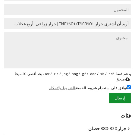
يدعم فقط .rar / .zip / .jpg / .png / .gif / .doc / .xls / .pdf ، بحد أقصى 20 ميجا
ملحق
توافق على استخدام شروط الخدمة,
الشروط والاحكام
إرسال
فئات
جرار 320-380 حصان