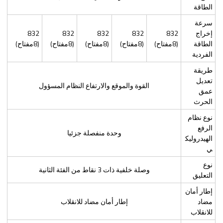
الطاقة
سرعة
إخراج
832
832
832
832
832
الطاقة
(8مفتاح)
(8مفتاح)
(8مفتاح)
(8مفتاح)
(8مفتاح)
الفردية
طريقة
تعديل
القوة والموقع والارتفاع النظام المسؤول
عمق
الحرث
نوع نظام
الرفع
وحدة منفصلة جزئيا
الهيدروليك
ي
نوع
وصلة خلفية ذات 3 نقاط من الفئة الثانية
التعليق
إطار أمان
مضاد
إطار أمان مضاد للانقلاب
للانقلاب