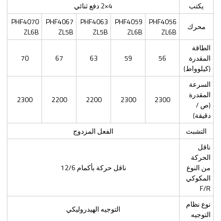
يكتب
4×2 دفع ثنائي
PHF4070
PHF4067
PHF4063
PHF4059
PHF4056
محرك
ZL6B
ZL5B
ZL5B
ZL6B
ZL6B
الطاقة
المقدرة
56
59
63
67
70
(كيلوواط)
السرعة
المقدرة
2300
2200
2200
2300
2300
(ص /
دقيقة)
التشبث
الفعل المزدوج
ناقل
الحركة
من النوع
ناقل حركة بأكمام 12/6
المكوكي
F/R
نوع نظام
التوجيه الهيدروليكي
التوجيه