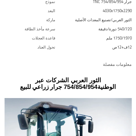
جرار TNC 754/854/954
نموذج
4030x1750x2290
البعد
الثور العربي/تصنيع المعدات الأصلية
ماركة
540/720 دورة/دقيقة
سرعة مأخذ الطاقة
1750/1970 ملم
قاعدة العجلات
12ف+12ص
تحول العتاد
معلومات مفصلة
الثور العربي الشركات عبر
جرار زراعي للبيع
الوطنية
754/854/954