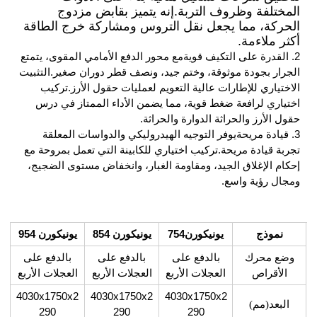
المختلفة وظروف التربة.
إنه يتميز بقابض مزدوج
الحركة، مما يجعل نقل التروس ومشاركة خرج الطاقة
أكثر ملاءمة.
2. القدرة على التكيف قوية
مع محور الدفع الأمامي المقوى، يتمتع
الجرار بجودة موثوقة، وختم جيد، ونصف قطر دوران صغير.
التثبيت
الاختياري للإطارات عالية التعويم لعمليات حقول الأرز.
تركيب
اختياري لرافعة ضغط قوية، مما يضمن الأداء الممتاز في درس
حقول الأرز والحراثة الدوارة والحراثة.
3. قيادة مريحة
يوفر التوجيه الهيدروليكي والدواسات المعلقة
تجربة قيادة مريحة.
تركيب اختياري للكابينة التي تعمل بمروحة مع
إحكام الإغلاق الجيد، ومقاومة الغبار، وانخفاض مستوى الضجيج،
ومجال رؤية واسع.
نموذج
يونيكورن754
يونيكورن 854
يونيكورن 954
وضع محرك
بالدفع على
بالدفع على
بالدفع على
الأقراص
العجلات الأربع
العجلات الأربع
العجلات الأربع
4030x1750x2
4030x1750x2
4030x1750x2
البعد
(
مم
)
290
290
290