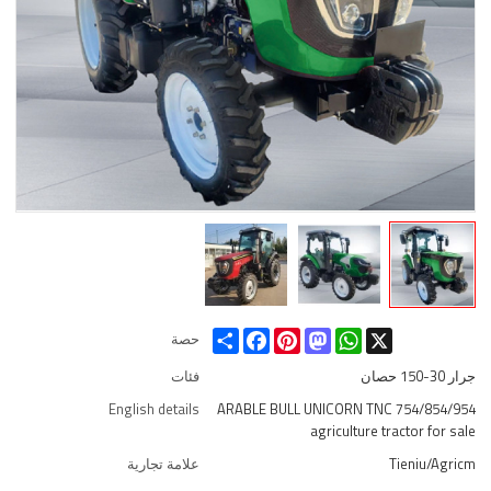
Share
Facebook
Pinterest
Mastodon
WhatsApp
X
حصة
جرار 30-150 حصان
فئات
English details
ARABLE BULL UNICORN TNC 754/854/954
agriculture tractor for sale
Tieniu/Agricm
علامة تجارية