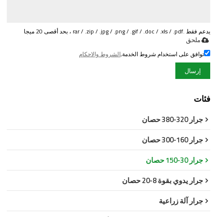
يدعم فقط .rar / .zip / .jpg / .png / .gif / .doc / .xls / .pdf ، بحد أقصى 20 ميجا
ملحق
توافق على استخدام شروط الخدمة,
الشروط والاحكام
إرسال
فئات
جرار 320-380 حصان
جرار 160-300 حصان
جرار 30-150 حصان
جرار يدوي بقوة 8-20 حصان
جرار آلة زراعية