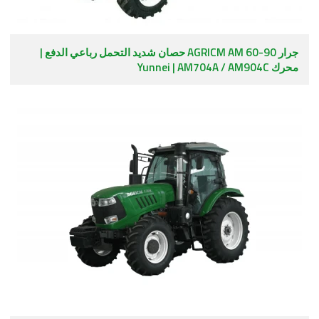
جرار AGRICM AM 60-90 حصان شديد التحمل رباعي الدفع |
محرك Yunnei | AM704A / AM904C