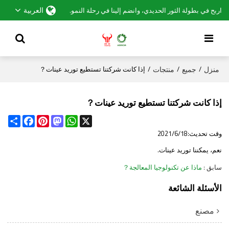
العربية
اربح في بطولة الثور الحديدي، وانضم إلينا في رحلة النمو.
منزل
جميع
منتجات
/
/
/
إذا كانت شركتنا تستطيع توريد عينات？
إذا كانت شركتنا تستطيع توريد عينات？
Share
Facebook
Pinterest
Mastodon
WhatsApp
X
وقت تحديث:
2021/6/18
نعم، يمكننا توريد عينات.
سابق
ماذا عن تكنولوجيا المعالجة？
الأسئلة الشائعة
مصنع