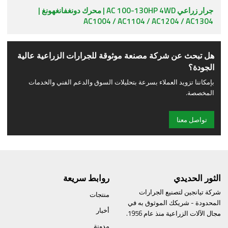
جرار زراعي AC 100-130HP 4WD | محرك دونغفانغهونغ |
AC1004 / AC1104 / AC1204 / AC1304
هل تبحث عن شركة مصنعة موثوقة للجرارات الزراعية عالية
الجودة؟
بإمكاننا تزويد العملاء بسرعة بتحليلات السوق والدعم الفني والخدمات
المخصصة.
تواصل معنا
الثور الحديدي
روابط سريعة
شركة تيانجين لتصنيع الجرارات
منتجات
المحدودة - شريكك الموثوق به في
أخبار
مجال الآلات الزراعية منذ عام 1956.
مدونة