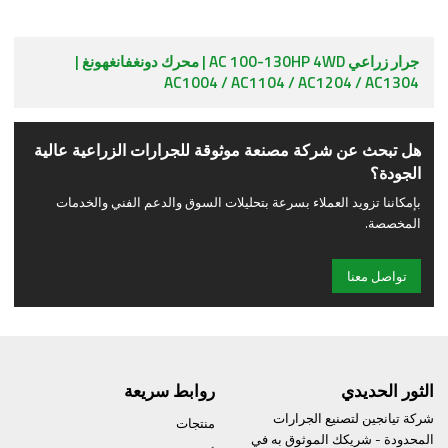
جرار زراعي AC 100-130HP 4WD | محرك دونغفانغهونغ |
AC1004 / AC1104 / AC1204 / AC1304
هل تبحث عن شركة مصنعة موثوقة للجرارات الزراعية عالية
الجودة؟
بإمكاننا تزويد العملاء بسرعة بتحليلات السوق والدعم الفني والخدمات
المخصصة.
تواصل معنا
الثور الحديدي
روابط سريعة
شركة تيانجين لتصنيع الجرارات
منتجات
المحدودة - شريكك الموثوق به في