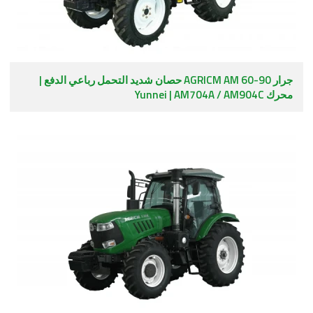
جرار AGRICM AM 60-90 حصان شديد التحمل رباعي الدفع |
محرك Yunnei | AM704A / AM904C