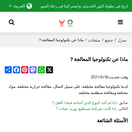
العربية
اربح في بطولة الثور الحديدي، وانضم إلينا في رحلة النمو.
منزل
جميع
منتجات
/
/
/
ماذا عن تكنولوجيا المعالجة？
ماذا عن تكنولوجيا المعالجة？
Share
Facebook
Pinterest
Mastodon
WhatsApp
X
وقت تحديث:
2021/6/18
لدينا تكنولوجيا معالجة مختلفة، على سبيل المثال، معالجة حرارية مختلفة، مواد
مختلفة ومعالجة سطحية مختلفة.
سابق
إذا لم أجد النوع الذي أحتاجه فماذا أفعل？
التالي
إذا كانت شركتنا تستطيع توريد عينات？
الأسئلة الشائعة