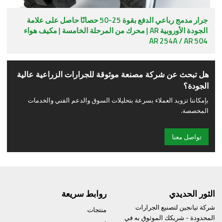
جرار مدمج رباعي الدفع بقوة 25-50 حصانًا حاصل على علامة
الجودة الأوروبية AR | محرك من المرحلة الخامسة | مكيف هواء
AR 254A / AR 504
هل تبحث عن شركة مصنعة موثوقة للجرارات الزراعية عالية
الجودة؟
بإمكاننا تزويد العملاء بسرعة بتحليلات السوق والدعم الفني والخدمات
المخصصة.
تواصل معنا
الثور الحديدي
روابط سريعة
شركة تيانجين لتصنيع الجرارات
منتجات
المحدودة - شريكك الموثوق به في