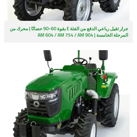
جرار ثقيل رباعي الدفع من الفئة E بقوة 60-90 حصانًا | محرك من
المرحلة الخامسة | AM 604 / AM 754 / AM 904