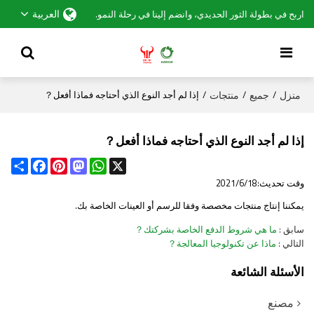
العربية
اربح في بطولة الثور الحديدي، وانضم إلينا في رحلة النمو.
منزل
جميع
منتجات
/
/
/
إذا لم أجد النوع الذي أحتاجه فماذا أفعل？
إذا لم أجد النوع الذي أحتاجه فماذا أفعل？
Share
Facebook
Pinterest
Mastodon
WhatsApp
X
وقت تحديث:
2021/6/18
يمكننا إنتاج منتجات مخصصة وفقا للرسم أو العينات الخاصة بك.
سابق
ما هي شروط الدفع الخاصة بشركتك？
التالي
ماذا عن تكنولوجيا المعالجة？
الأسئلة الشائعة
مصنع