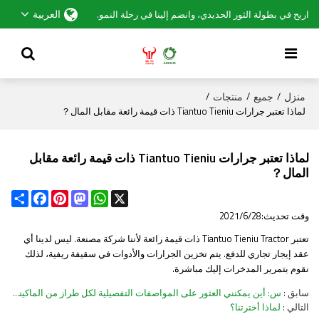
العربية
اربح في بطولة الثور الحديدي، وانضم إلينا في رحلة النمو.
منزل
جميع
منتجات
/
/
/
لماذا تعتبر جرارات Tiantuo Tieniu ذات قيمة رائعة مقابل المال？
لماذا تعتبر جرارات Tiantuo Tieniu ذات قيمة رائعة مقابل
المال？
Share
Facebook
Pinterest
Mastodon
WhatsApp
X
وقت تحديث:
2021/6/28
تعتبر Tiantuo Tieniu Tractor ذات قيمة رائعة لأننا شركة مصنعة. ليس لدينا أي
عقد إيجار تجاري للدفع. يتم تخزين الجرارات والأدوات في سقيفة ريفية، لذلك
نقوم بتمرير المدخرات إليك مباشرة.
سابق
س: أين يمكنني العثور على المواصفات التفصيلية لكل طراز من الماكينات؟
التالي
لماذا أخترتنا؟