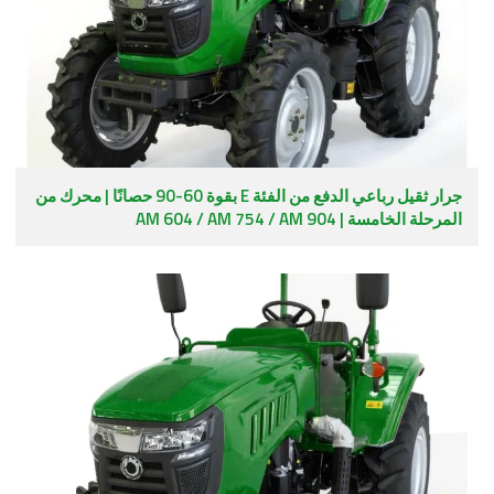
جرار ثقيل رباعي الدفع من الفئة E بقوة 60-90 حصانًا | محرك من
المرحلة الخامسة | AM 604 / AM 754 / AM 904