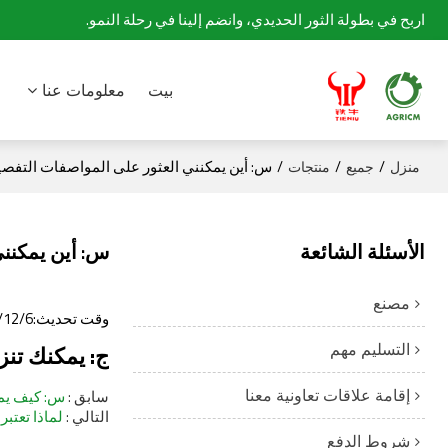
اربح في بطولة الثور الحديدي، وانضم إلينا في رحلة النمو.
بيت
معلومات عنا
/
/
/
س: أين يمكنني العثور على المواصفات التفصي
منزل
جميع
منتجات
الأسئلة الشائعة
س: أين يمكنني
مصنع
وقت تحديث:
/12/6
التسليم مهم
ج: يمكنك تنز
إقامة علاقات تعاونية معنا
سابق
س: كيف يمك
التالي
لماذا تعتبر جرارات Tiantuo Tieniu 
شروط الدفع