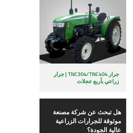
جرار TNC304/TNC404 | جرار
زراعي بأربع عجلات
هل تبحث عن شركة مصنعة
موثوقة للجرارات الزراعية
عالية الجودة؟