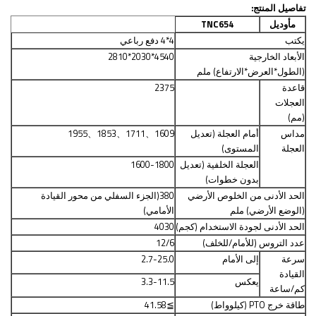
تفاصيل المنتج:
م
أوديل
TNC654
يكتب
4*4 دفع رباعي
الأبعاد الخارجية
4540*2030*2810
(الطول*العرض*الارتفاع) ملم
قاعدة
2375
العجلات
(مم)
مداس
أمام
العجلة (تعديل
1609
、
1711
、
1853
、
1955
العجلة
المستوى)
العجلة الخلفية (تعديل
1600-1800
بدون خطوات)
الحد الأدنى من الخلوص الأرضي
380
(
الجزء السفلي من محور القيادة
(الوضع الأرضي) ملم
الأمامي
)
الحد الأدنى لجودة الاستخدام (كجم)
4030
عدد التروس (للأمام/للخلف)
12/6
سرعة
إلى الأمام
2.7-25.0
القيادة
يعكس
3.3-11.5
كم/ساعة
طاقة خرج PTO (كيلوواط)
≧
41.58