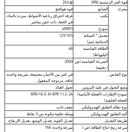
قوة الجر الرئيسية (KN)
≧
26.4
محرك
الصانع
قوة هوافنج
يكتب
غرفة احتراق رباعية الأشواط، مبردة بالماء،
في الخط، ذات حقن مباشر
نموذج
4RMTI
تتحمل * السكتة
105*125
الدماغية (مم)
الطاقة القياسية
48
(كيلوواط)
السرعة القياسية (ص
2000
/ دقيقة)
نوع القابض
في كثير من الأحيان مجتمعة، شريحة واحدة،
جافة، مزدوجة المفعول
وضع التحول في علبة التروس
تحول العتاد
نموذج الإطارات (العجلة الأمامية/
11.2-24 6PR/16.9-34 8PR
العجلة الخلفية)
نوع نظام التعليق الهيدروليكي
نصف ثابت
آلية التعليق الهيدروليكي
وصلة خلفية مكونة من 3 نقاط
طريقة التعديل
تعديل القوة، تعديل الوضع، تعديل الارتفاع
سرعة رمح انتاج الطاقة
(
ص /
سرعة واحدة: 766