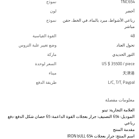
TNC654
نموذج
أخضر
لون
رباعي الأشواط، مبرد بالماء، في الخط، حقن
نموذج
مباشر
48
القوة القياسية
تحول العتاد
وضع تغيير علبة التروس
الثور الحديدي
ماركة
piece
/
US $ 35500
السعر لوحدة
天津港
ميناء
L/C, T/T, Paypal
طريقة الدفع
معلومات مفصلة
العلامة التجارية: تينو
الموديل: 654 التصنيف: جرار بعجلات القوة الداعمة: 65 حصان شكل الدفع: دفع
رباعي
مقدمة المنتج
اسم المنتج: جرار بعجلات IRON bULL 654