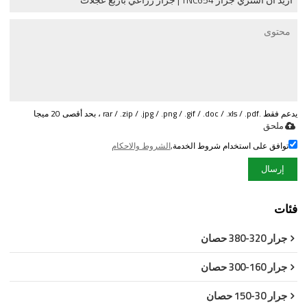
يدعم فقط .rar / .zip / .jpg / .png / .gif / .doc / .xls / .pdf ، بحد أقصى 20 ميجا
ملحق
توافق على استخدام شروط الخدمة,
الشروط والاحكام
إرسال
فئات
جرار 320-380 حصان
جرار 160-300 حصان
جرار 30-150 حصان