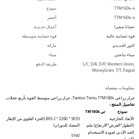
TTM1604-4
نموذج
TTM1604-4
أخضر
حصانا صغيرا
أعمال حديدية
قوة حصانية عالية
قوة حصانية متوسطة
الثور الحديدي
ماركة
ميناء تيانجين
ميناء
L/C, D/A, D/P, Western Union,
طريقة الدفع
MoneyGram, T/T, Paypal
معلومات مفصلة
جرار زراعي Tiantuo Tieniu TTM1604، جرار زراعي متوسط القوة بأربع عجلات.
تفاصيل المنتج
:
نموذج
تي
TM1604
الأبعاد الخارجية
5035
*
2260
* 2
865 (الجزء العلوي من الإطار
(الطول*العرض*الارتفاع) ملم
المضاد للدوران)
الحد الأدنى لجودة الاستخدام
5140
(كجم)