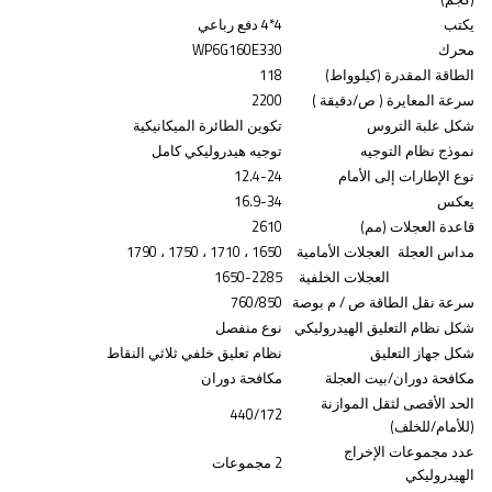
يكتب
4*4 دفع رباعي
محرك
WP6G160E330
الطاقة
المقدرة
(كيلوواط)
118
سرعة المعايرة
(
ص/دقيقة
)
2200
شكل علبة التروس
تكوين الطائرة الميكانيكية
نموذج نظام التوجيه
توجيه هيدروليكي كامل
نوع الإطارات
إلى الأمام
12.4-24
يعكس
16.9-34
قاعدة العجلات (مم)
2610
مداس العجلة
العجلات الأمامية
1650
،
1710
،
1750
،
1790
العجلات الخلفية
1650-2285
سرعة نقل الطاقة ص /
م
بوصة
760/850
شكل نظام التعليق الهيدروليكي
نوع منفصل
شكل جهاز التعليق
نظام تعليق خلفي ثلاثي النقاط
مكافحة دوران/بيت العجلة
مكافحة دوران
الحد الأقصى
لثقل الموازنة
440/172
(للأمام/للخلف)
عدد مجموعات الإخراج
2 مجموعات
الهيدروليكي