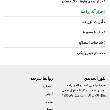
جرار يدوي بقوة 8-20 حصان
جرار آلة زراعية
أدوات الزراعة
حفارة صغيرة
شاحنات البضائع
صمام هيدروليكي
الثور الحديدي
روابط سريعة
شركة تيانجين لتصنيع الجرارات
منتجات
المحدودة - شريكك الموثوق به في
أخبار
مجال الآلات الزراعية منذ عام 1956.
مدونة
اتصال