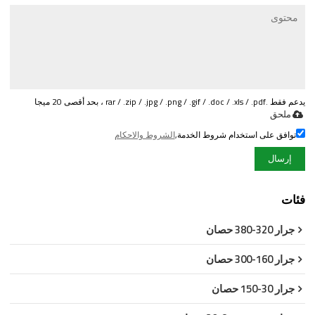
يدعم فقط .rar / .zip / .jpg / .png / .gif / .doc / .xls / .pdf ، بحد أقصى 20 ميجا
ملحق
توافق على استخدام شروط الخدمة,
الشروط والاحكام
إرسال
فئات
جرار 320-380 حصان
جرار 160-300 حصان
جرار 30-150 حصان