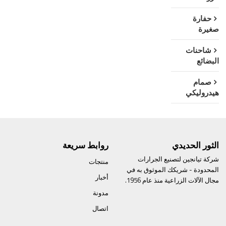
حفارة
صغيرة
شاحنات
البضائع
صمام
هيدروليكي
الثور الحديدي
روابط سريعة
شركة تيانجين لتصنيع الجرارات
منتجات
المحدودة - شريكك الموثوق به في
أخبار
مجال الآلات الزراعية منذ عام 1956.
مدونة
اتصال