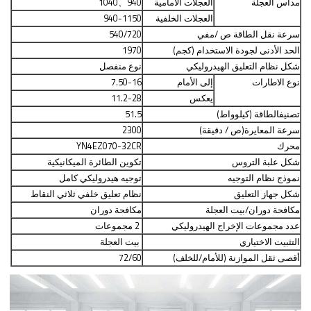
مداس العجلة
العجلات الأمامية
940
、
1040
العجلات الخلفية
940-1150
سرعة نقل الطاقة ص /
م
في
540/720
الحد الأدنى لجودة الاستخدام (كجم)
1970
شكل نظام التعليق الهيدروليكي
نوع منفصل
نوع الاطارات
إلى الأمام
7.50-16
يعكس
11.2-28
تصنيف
الطاقة (كيلوواط)
51.5
سرعة المعايرة
(
ص / دقيقة
)
2300
محرك
YN4EZ070-32CR
شكل علبة التروس
تكوين الطائرة الميكانيكية
نموذج نظام التوجيه
توجيه هيدروليكي كامل
شكل جهاز التعليق
نظام تعليق خلفي ثلاثي النقاط
مكافحة دوران/بيت العجلة
مكافحة دوران
عدد مجموعات الإخراج الهيدروليكي
2 مجموعات
التثبيت الاختياري
بيت العجلة
أقصى
ثقل الموازنة (للأمام/للخلف)
72/60