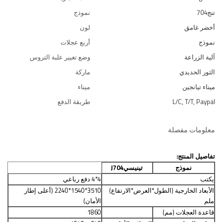
تنج704
نموذج
أخضر غامق
لون
نموذج
أربع عجلات
آلية الزراعة
وضع تغيير علبة التروس
الثور الحديدي
ماركة
ميناء تيانجين
ميناء
L/C, T/T, Paypal
طريقة الدفع
معلومات مفصلة
تفاصيل المنتج
:
نموذج
تينيسي
J704
يكتب
4*4 دفع رباعي
الأبعاد الخارجية (الطول*العرض*الارتفاع)
3510
*
1540
*2
240 (أعلى إطار
ملم
الأمان)
قاعدة العجلات (مم)
1860