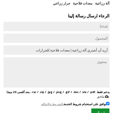
آلة زراعية
معدات فلاحية
جرار زراعي
الرجاء ارسال رسالة إلينا
يدعم فقط .rar / .zip / .jpg / .png / .gif / .doc / .xls / .pdf ، بحد أقصى 20 ميجا
ملحق
توافق على استخدام شروط الخدمة,
الشروط والاحكام
إرسال