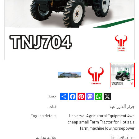
Share
Facebook
Pinterest
Mastodon
WhatsApp
X
حصة
جرار آلة زراعية
فئات
English details
Universal Agricultural Equipment 4wd
cheap small Farm Tractor for Hot sale
farm machine low horsepower
Tieniu/Agricm
علامة تجارية