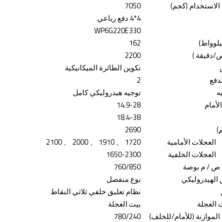
 الاستخدام (كجم)
7050
4*4 دفع رباعي
WP6G220E330
يلوواط)
162
/دقيقة
)
2200
تكوين الطائرة الميكانيكية
دفع
2
ه
توجيه هيدروليكي كامل
لأمام
14.9-28
18.4-38
)
2690
العجلات الأمامية
1720
、
1910
、
2000
、
2100
العجلات الخلفية
1650-2300
 ص /
م
بوصة
760/850
 الهيدروليكي
نوع منفصل
نظام تعليق خلفي ثلاثي النقاط
 العجلة
بيت العجلة
الموازنة (للأمام/للخلف)
780/240