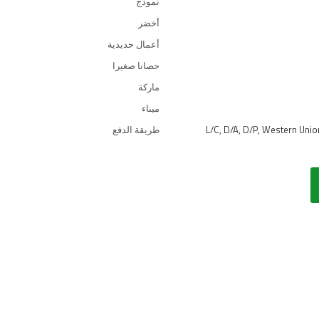
نموذج
أخضر
أعمال حديدية
حصانا صغيرا
ماركة
ميناء
L/C, D/A, D/P, Western Uni
طريقة الدفع