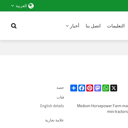
العربية
التعليمات
اتصل بنا
أخبار
Share
Facebook
Pinterest
Mastodon
WhatsApp
X
حصة
فئات
English details
Medium Horsepower Farm mach
mini tractor
علامة تجارية