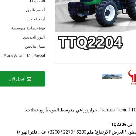
TTQ2204
أخضر غامق
أربع عجلات
قوة حصانية متوسطة
الثور الحديدي
ميناء تيانجين
on, MoneyGram, T/T, Paypal
اتصل الآن
تي
TQ2204
الطول*العرض*الارتفاع) ملم
5280
*
2270
*
3200 (أعلى فلتر الهواء)