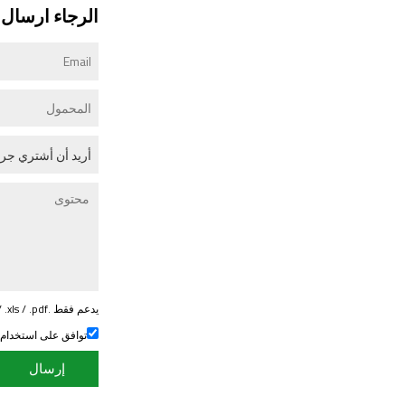
الرجاء ارسال ر
يدعم فقط .rar / .zip / .jpg / .png / .gif / .doc / .xls / .pdf ، بحد أقصى 20 ميجا
توافق على استخدام
إرسال