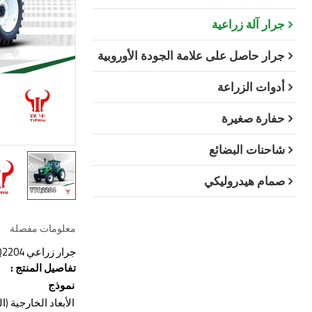
جرار آلة زراعية
جرار حاصل على علامة الجودة الأوروبية
أدوات الزراعة
حفارة صغيرة
شاحنات البضائع
صمام هيدروليكي
معلومات مفصلة
جرار زراعي Tiantuo Tieniu TTQ2204، جرار زراعي متوسط القوة بأربع عجلات.
تفاصيل المنتج
:
نموذج
الأبعاد الخارجية (