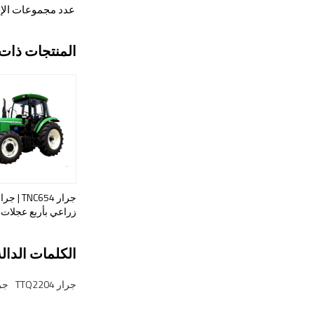
عدد مجموعات الإخ
المنتجات ذات 
جرار TNC654 | جر
زراعي بأربع عجلات
الكلمات الدالة
جرار TTQ2204
جرا