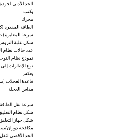
الحد الأدنى لجودة
يكتب
محرك
الطاقة
المقدرة
(ك
سرعة المعايرة
(
ص
شكل علبة التروس
عدد حالات نظام ال
نموذج نظام التوجي
نوع الإطارات
إلى ا
يعكس
قاعدة العجلات (مم
مداس العجلة
سرعة نقل الطاقة
شكل نظام التعليق
شكل جهاز التعليق
مكافحة دوران/بيت
الحد الأقصى
لثقل 